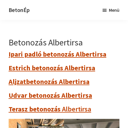
Skip
Ugrás
BetonÉp
Menü
to
a
Építhet
main
lábléchez
ránk.
content
Betonozás Albertirsa
Ipari padló betonozás Albertirsa
Estrich betonozás Albertirsa
Aljzatbetonozás Albertirsa
Udvar betonozás Albertirsa
Terasz betonozás
Albertirsa