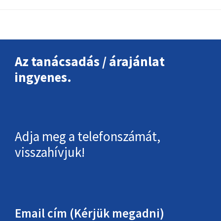
Footer
Az tanácsadás / árajánlat
ingyenes.
Adja meg a telefonszámát,
visszahívjuk!
Email cím (Kérjük megadni)