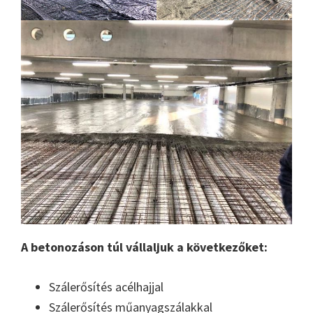
A betonozáson túl vállaljuk a következőket:
Szálerősítés acélhajjal
Szálerősítés műanyagszálakkal