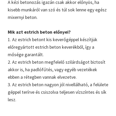
A kézi betonozás igazán csak akkor előnyös, ha
kisebb munkáról van szó és túl sok lenne egy egész
mixernyi beton.
Mik azt estrich beton előnyei?
1. Az estrich betont kis keverőgéppel készítjük
előregyártott estrich beton keverékből, így a
mősége garantált.
2. Az estrich beton megfelelő szilárdságot biztosít
akkor is, ha padlófűtés, vagy egyéb vezetékek
ebben a rétegben vannak elvezetve.
3. Az estrich beton nagyon jól nivellálható, a felülete
géppel terírve és csiszolva teljesen vízszíntes és sík
lesz.