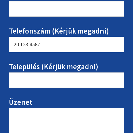
Telefonszám (Kérjük megadni)
Település (Kérjük megadni)
Üzenet