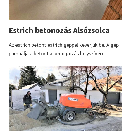
Estrich betonozás Alsózsolca
Az estrich betont estrich géppel keverjük be. A gép
pumpálja a betont a bedolgozás helyszínére.