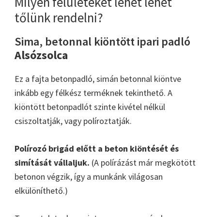
Milyen felületeket lehet lehet
tőlünk rendelni?
Sima, betonnal kiöntött ipari padló
Alsózsolca
Ez a fajta betonpadló, simán betonnal kiöntve
inkább egy félkész terméknek tekinthető. A
kiöntött betonpadlót szinte kivétel nélkül
csiszoltatják, vagy políroztatják.
Polírozó brigád előtt a beton kiöntését és
simítását vállaljuk.
(A polírázást már megkötött
betonon végzik, így a munkánk világosan
elkülöníthető.)