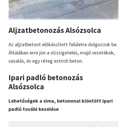
Aljzatbetonozás Alsózsolca
Az aljzatbetont előkészített felületre dolgozzuk be.
Általában erre jön a vízszigetelés, majd vezetékek,
vasalás, és egy réteg estrich beton.
Ipari padló betonozás
Alsózsolca
Lehetőségek a sima, betonnnal kiöntött ipari
padló továbi kezelése