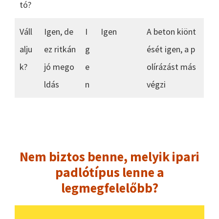
tó?
Váll
Igen, de
I
Igen
A beton kiönt
alju
ez ritkán
g
ését igen, a p
k?
jó mego
e
olírázást más
ldás
n
végzi
Nem biztos benne, melyik ipari
padlótípus lenne a
legmegfelelőbb?