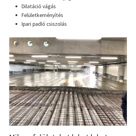
Dilatáció vágás
Felületkeményítés
Ipari padló csiszolás