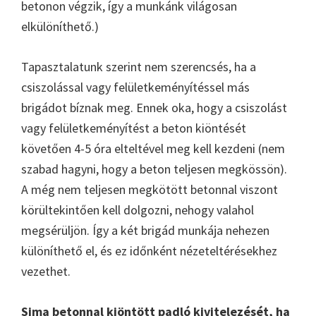
betonon végzik, így a munkánk világosan
elkülöníthető.)
Tapasztalatunk szerint nem szerencsés, ha a
csiszolással vagy felületkeményítéssel más
brigádot bíznak meg. Ennek oka, hogy a csiszolást
vagy felületkeményítést a beton kiöntését
követően 4-5 óra elteltével meg kell kezdeni (nem
szabad hagyni, hogy a beton teljesen megkössön).
A még nem teljesen megkötött betonnal viszont
körültekintően kell dolgozni, nehogy valahol
megsérüljön. Így a két brigád munkája nehezen
különíthető el, és ez időnként nézeteltérésekhez
vezethet.
Sima betonnal kiöntött padló kivitelezését, ha