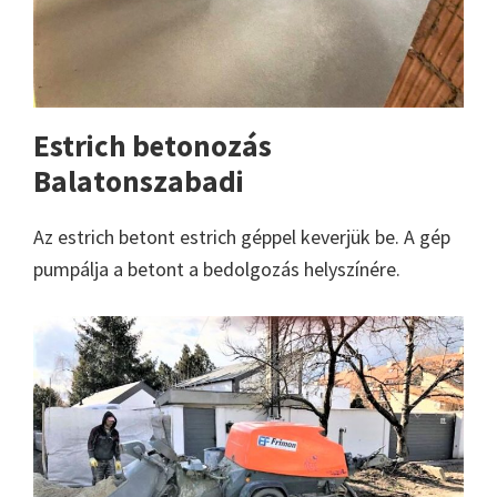
Estrich betonozás
Balatonszabadi
Az estrich betont estrich géppel keverjük be. A gép
pumpálja a betont a bedolgozás helyszínére.