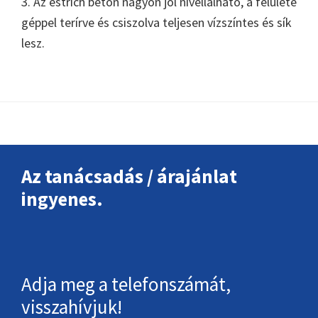
3. Az estrich beton nagyon jól nivellálható, a felülete
géppel terírve és csiszolva teljesen vízszíntes és sík
lesz.
Footer
Az tanácsadás / árajánlat
ingyenes.
Adja meg a telefonszámát,
visszahívjuk!