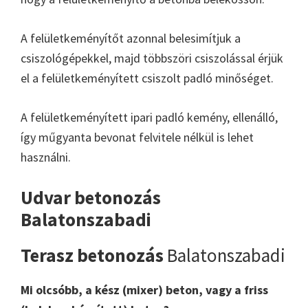
A felületkeményítőt azonnal belesimítjuk a
csiszológépekkel, majd többszöri csiszolással érjük
el a felületkeményített csiszolt padló minőséget.
A felületkeményített ipari padló kemény, ellenálló,
így műgyanta bevonat felvitele nélkül is lehet
használni.
Udvar betonozás
Balatonszabadi
Terasz betonozás
Balatonszabadi
Mi olcsóbb, a kész (mixer) beton, vagy a friss