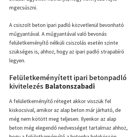
mgecsúszni.
A csiszolt beton ipari padló közvetlenül bevonható
műgyantával. A műgyantával való bevonás
felületkeményítő nélküli csiszolás esetén szinte
szükséges is, ahhoz, hogy az ipari padló strapabíró
legyen.
Felületkeményített ipari betonpadló
kivitelezés
Balatonszabadi
A felületkeményítő réteget akkor visszük fel
kiskocsival, amikor az alap beton már járható, de
még nem kötött meg teljesen. Ilyenkor az alap
beton még elegendő nedvességet tartalmaz ahhoz,
hogy a felületkeményítő a betonba belekössön.