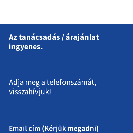
Footer
Az tanácsadás / árajánlat
ingyenes.
Adja meg a telefonszámát,
visszahívjuk!
Email cím (Kérjük megadni)