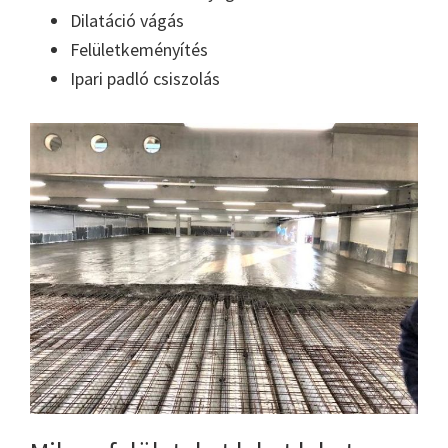
Dilatáció vágás
Felületkeményítés
Ipari padló csiszolás