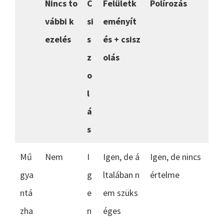
Nincs to
C
Felületk
Polírozás
vábbi k
si
eményít
ezelés
s
és + csisz
z
olás
o
l
á
s
Mű
Nem
I
Igen, de á
Igen, de nincs
gya
g
ltalában n
értelme
ntá
e
em szüks
zha
n
éges