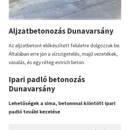
Aljzatbetonozás Dunavarsány
Az aljzatbetont előkészített felületre dolgozzuk be.
Általában erre jön a vízszigetelés, majd vezetékek,
vasalás, és egy réteg estrich beton.
Ipari padló betonozás
Dunavarsány
Lehetőségek a sima, betonnnal kiöntött ipari
padló továbi kezelése