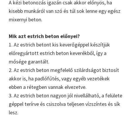
A kézi betonozás igazán csak akkor előnyös, ha
kisebb munkáról van szó és túl sok lenne egy egész
mixernyi beton.
Mik azt estrich beton előnyei?
1. Az estrich betont kis keverőgéppel készítjük
előregyártott estrich beton keverékből, így a
mősége garantált.
2. Az estrich beton megfelelő szilárdságot biztosít
akkor is, ha padlófűtés, vagy egyéb vezetékek
ebben a rétegben vannak elvezetve.
3. Az estrich beton nagyon jól nivellálható, a felülete
géppel terírve és csiszolva teljesen vízszíntes és sík
lesz.