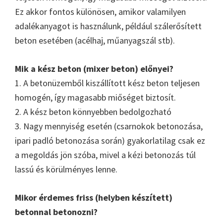
Ez akkor fontos különösen, amikor valamilyen
adalékanyagot is használunk, például szálerősített
beton esetében (acélhaj, műanyagszál stb).
Mik a kész beton (mixer beton) előnyei?
1. A betonüzemből kiszállított kész beton teljesen
homogén, így magasabb miőséget biztosít.
2. A kész beton könnyebben bedolgozható
3. Nagy mennyiség esetén (csarnokok betonozása,
ipari padló betonozása során) gyakorlatilag csak ez
a megoldás jön szóba, mivel a kézi betonozás túl
lassú és körülményes lenne.
Mikor érdemes friss (helyben készített)
betonnal betonozni?