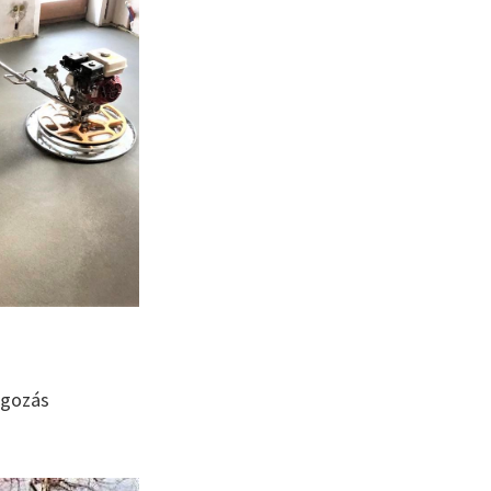
lgozás