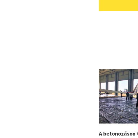
A betonozáson t