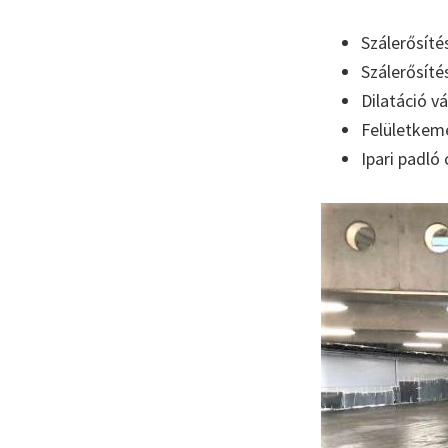
Szálerősítés
Szálerősít
Dilatáció v
Felületkem
Ipari padló 