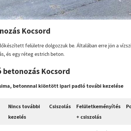
onozás Kocsord
lőkészített felületre dolgozzuk be. Általában erre jön a vízs
s, és egy réteg estrich beton.
ó betonozás Kocsord
ima, betonnnal kiöntött ipari padló továbi kezelése
Nincs további
Csiszolás
Felületkeményítés
Po
kezelés
+ csiszolás