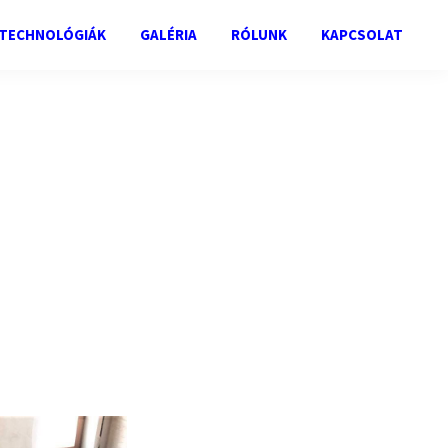
TECHNOLÓGIÁK
GALÉRIA
RÓLUNK
KAPCSOLAT