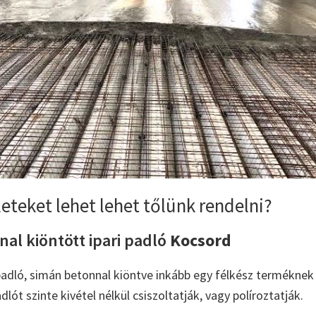
leteket lehet lehet tőlünk rendelni?
al kiöntött ipari padló
Kocsord
padló, simán betonnal kiöntve inkább egy félkész terméknek 
lót szinte kivétel nélkül csiszoltatják, vagy políroztatják.