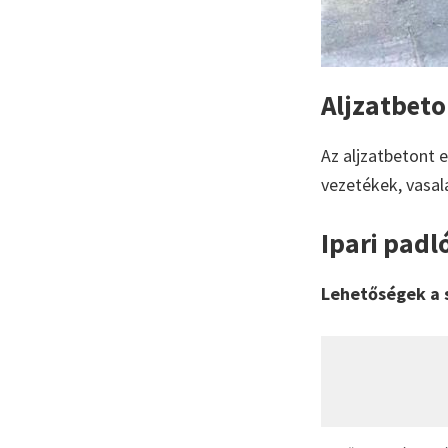
Aljzatbet
Az aljzatbetont e
vezetékek, vasalá
Ipari padl
Lehetőségek a s