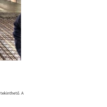
tekinthető. A