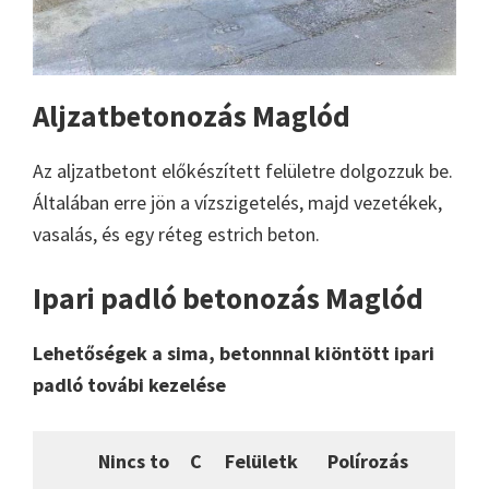
Aljzatbetonozás Maglód
Az aljzatbetont előkészített felületre dolgozzuk be.
Általában erre jön a vízszigetelés, majd vezetékek,
vasalás, és egy réteg estrich beton.
Ipari padló betonozás Maglód
Lehetőségek a sima, betonnnal kiöntött ipari
padló továbi kezelése
Nincs to
C
Felületk
Polírozás