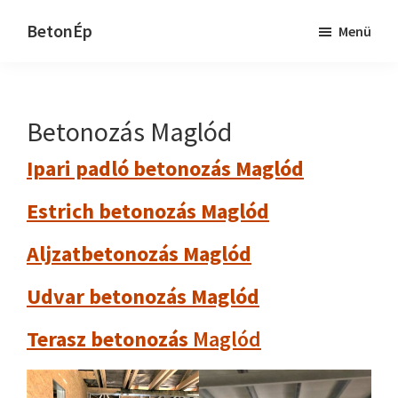
Skip
Ugrás
BetonÉp
Menü
to
a
Építhet
main
lábléchez
ránk.
content
Betonozás Maglód
Ipari padló betonozás Maglód
Estrich betonozás Maglód
Aljzatbetonozás Maglód
Udvar betonozás Maglód
Terasz betonozás
Maglód