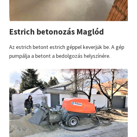
Estrich betonozás Maglód
Az estrich betont estrich géppel keverjük be. A gép
pumpálja a betont a bedolgozás helyszínére.