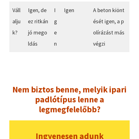
Váll
Igen, de
I
Igen
A beton kiönt
alju
ez ritkán
g
ését igen, a p
k?
jó mego
e
olírázást más
ldás
n
végzi
Nem biztos benne, melyik ipari
padlótípus lenne a
legmegfelelőbb?
Ingyenesen adunk