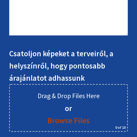
Csatoljon képeket a terveiről, a
helyszínről, hogy pontosabb
árajánlatot adhassunk
Drag & Drop Files Here
or
Browse Files
0
of 10