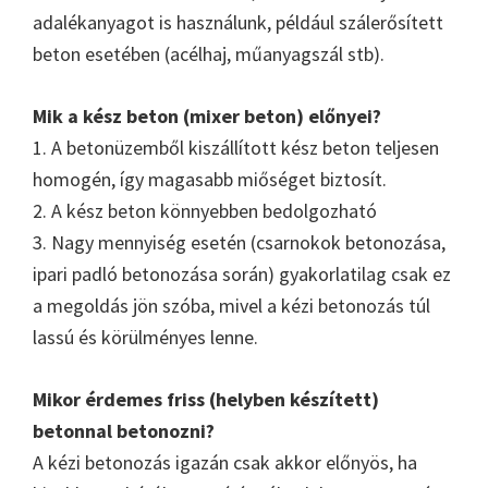
adalékanyagot is használunk, például szálerősített
beton esetében (acélhaj, műanyagszál stb).
Mik a kész beton (mixer beton) előnyei?
1. A betonüzemből kiszállított kész beton teljesen
homogén, így magasabb miőséget biztosít.
2. A kész beton könnyebben bedolgozható
3. Nagy mennyiség esetén (csarnokok betonozása,
ipari padló betonozása során) gyakorlatilag csak ez
a megoldás jön szóba, mivel a kézi betonozás túl
lassú és körülményes lenne.
Mikor érdemes friss (helyben készített)
betonnal betonozni?
A kézi betonozás igazán csak akkor előnyös, ha