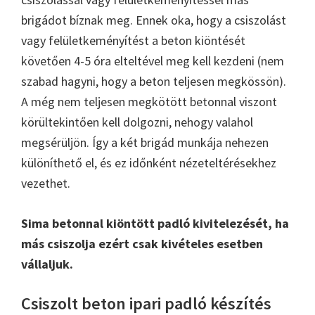
brigádot bíznak meg. Ennek oka, hogy a csiszolást
vagy felületkeményítést a beton kiöntését
követően 4-5 óra elteltével meg kell kezdeni (nem
szabad hagyni, hogy a beton teljesen megkössön).
A még nem teljesen megkötött betonnal viszont
körültekintően kell dolgozni, nehogy valahol
megsérüljön. Így a két brigád munkája nehezen
különíthető el, és ez időnként nézeteltérésekhez
vezethet.
Sima betonnal kiöntött padló kivitelezését, ha
más csiszolja ezért csak kivételes esetben
vállaljuk.
Csiszolt beton ipari padló készítés