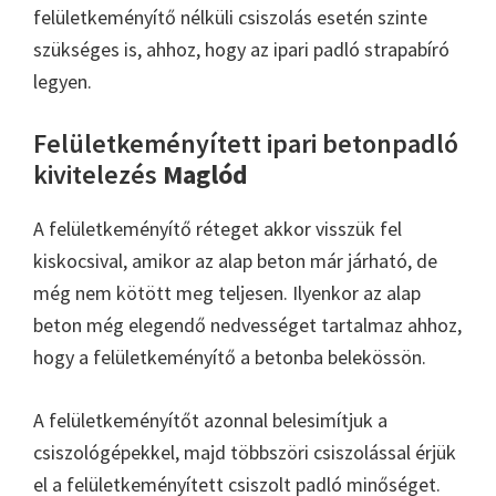
felületkeményítő nélküli csiszolás esetén szinte
szükséges is, ahhoz, hogy az ipari padló strapabíró
legyen.
Felületkeményített ipari betonpadló
kivitelezés
Maglód
A felületkeményítő réteget akkor visszük fel
kiskocsival, amikor az alap beton már járható, de
még nem kötött meg teljesen. Ilyenkor az alap
beton még elegendő nedvességet tartalmaz ahhoz,
hogy a felületkeményítő a betonba belekössön.
A felületkeményítőt azonnal belesimítjuk a
csiszológépekkel, majd többszöri csiszolással érjük
el a felületkeményített csiszolt padló minőséget.