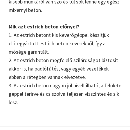
kisebb munkáról van szó és túl sok lenne egy egész
mixernyi beton.
Mik azt estrich beton előnyei?
1. Az estrich betont kis keverőgéppel készítjük
előregyártott estrich beton keverékből, így a
mősége garantált.
2. Az estrich beton megfelelő szilárdságot biztosít
akkor is, ha padlófűtés, vagy egyéb vezetékek
ebben a rétegben vannak elvezetve.
3. Az estrich beton nagyon jól nivellálható, a felülete
géppel terírve és csiszolva teljesen vízszíntes és sík
lesz.