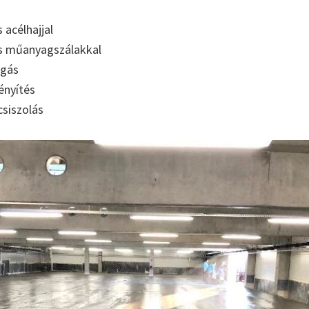
 acélhajjal
és műanyagszálakkal
ágás
ényítés
csiszolás