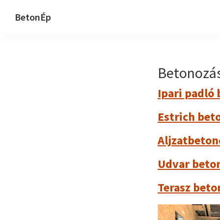
Ugrás
Skip
Ugrás
BetonÉp
az
to
a
Építhet
elsődleges
main
lábléchez
ránk.
navigációhoz
content
Betonozás
Ipari padló
Estrich bet
Aljzatbeton
Udvar beto
Terasz bet