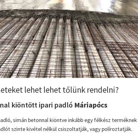
leteket lehet lehet tőlünk rendelni?
al kiöntött ipari padló
Máriapócs
padló, simán betonnal kiöntve inkább egy félkész terméknek 
lót szinte kivétel nélkül csiszoltatják, vagy políroztatják.