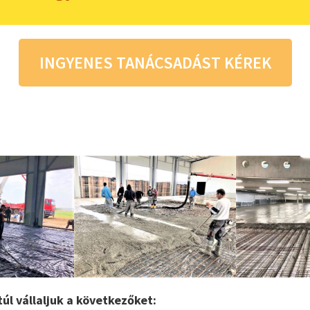
INGYENES TANÁCSADÁST KÉREK
úl vállaljuk a következőket: