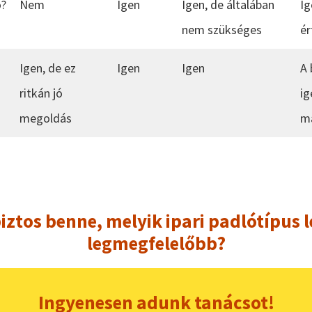
?
Nem
Igen
Igen, de általában
Ig
nem szükséges
ér
Igen, de ez
Igen
Igen
A 
ritkán jó
ig
megoldás
má
ztos benne, melyik ipari padlótípus 
legmegfelelőbb?
Ingyenesen adunk tanácsot!