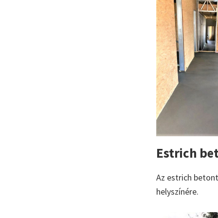
Estrich b
Az estrich beton
helyszínére.