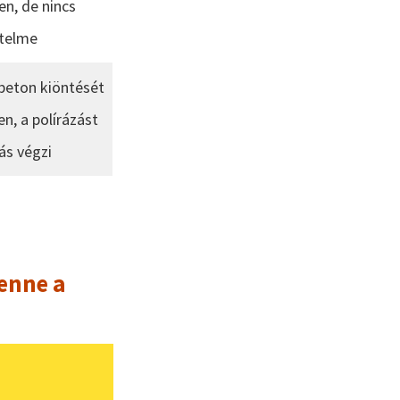
en, de nincs
telme
beton kiöntését
en, a polírázást
s végzi
lenne a