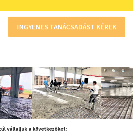
INGYENES TANÁCSADÁST KÉREK
úl vállaljuk a következőket: