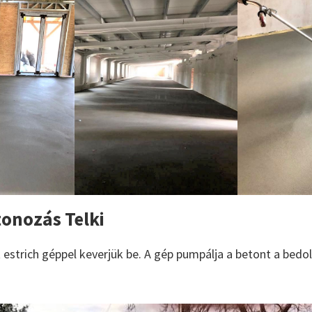
tonozás Telki
t estrich géppel keverjük be. A gép pumpálja a betont a bedo