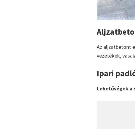
Aljzatbeto
Az aljzatbetont e
vezetékek, vasalá
Ipari padl
Lehetőségek a s