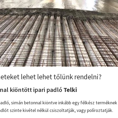
leteket lehet lehet tőlünk rendelni?
al kiöntött ipari padló
Telki
padló, simán betonnal kiöntve inkább egy félkész terméknek 
lót szinte kivétel nélkül csiszoltatják, vagy políroztatják.