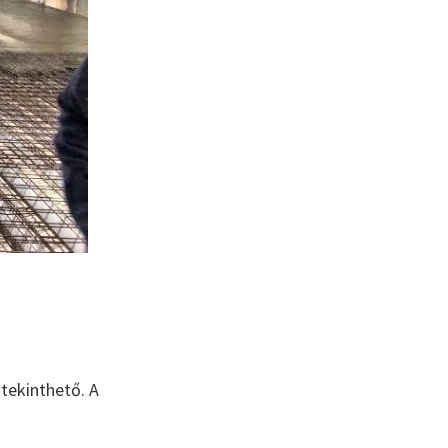
tekinthető. A