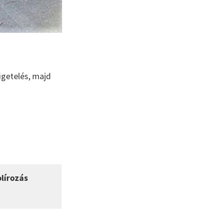
zigetelés, majd
lírozás