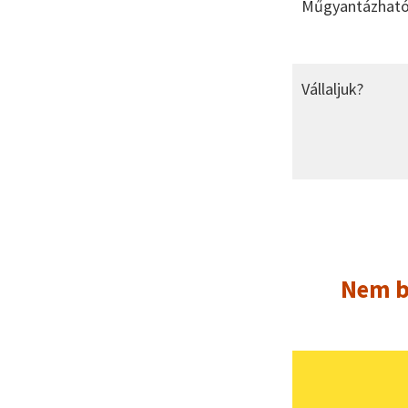
Műgyantázható
Vállaljuk?
Nem bi