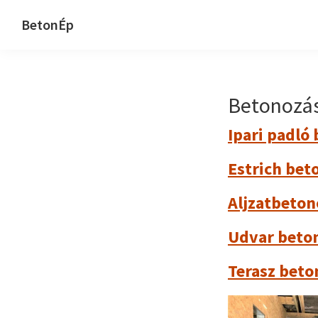
Ugrás
Skip
Ugrás
BetonÉp
az
to
a
Építhet
elsődleges
main
lábléchez
ránk.
navigációhoz
content
Betonozás
Ipari padló
Estrich bet
Aljzatbeton
Udvar beton
Terasz bet