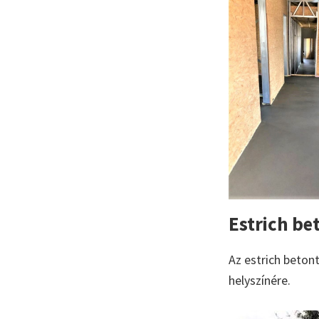
Estrich be
Az estrich beton
helyszínére.