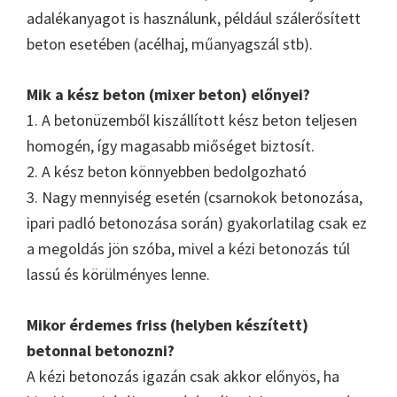
adalékanyagot is használunk, például szálerősített
beton esetében (acélhaj, műanyagszál stb).
Mik a kész beton (mixer beton) előnyei?
1. A betonüzemből kiszállított kész beton teljesen
homogén, így magasabb miőséget biztosít.
2. A kész beton könnyebben bedolgozható
3. Nagy mennyiség esetén (csarnokok betonozása,
ipari padló betonozása során) gyakorlatilag csak ez
a megoldás jön szóba, mivel a kézi betonozás túl
lassú és körülményes lenne.
Mikor érdemes friss (helyben készített)
betonnal betonozni?
A kézi betonozás igazán csak akkor előnyös, ha