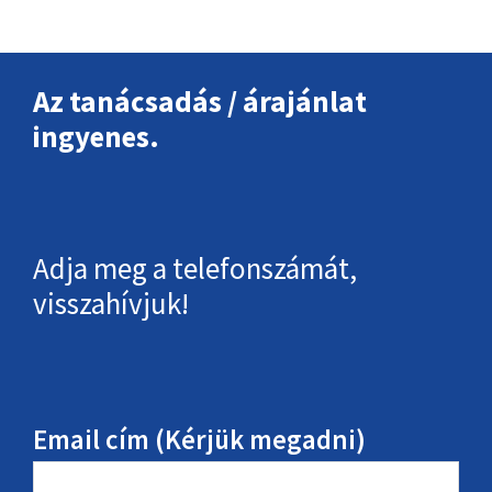
Footer
Az tanácsadás / árajánlat
ingyenes.
Adja meg a telefonszámát,
visszahívjuk!
Email cím (Kérjük megadni)