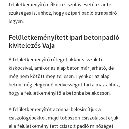
felületkeményítő nélküli csiszolás esetén szinte
szükséges is, ahhoz, hogy az ipari padló strapabíró
legyen.
Felületkeményített ipari betonpadló
kivitelezés
Vaja
A felületkeményítő réteget akkor visszük fel
kiskocsival, amikor az alap beton már járható, de
még nem kötött meg teljesen. Ilyenkor az alap
beton még elegendő nedvességet tartalmaz ahhoz,
hogy a felületkeményítő a betonba belekössön.
A felületkeményítőt azonnal belesimítjuk a
csiszológépekkel, majd többszöri csiszolással érjük
el a felületkeményített csiszolt padló minőséget.