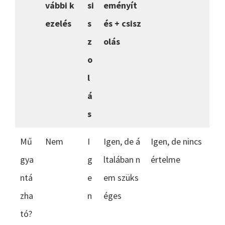
vábbi k
si
eményít
ezelés
s
és + csisz
z
olás
o
l
á
s
Mű
Nem
I
Igen, de á
Igen, de nincs
gya
g
ltalában n
értelme
ntá
e
em szüks
zha
n
éges
tó?