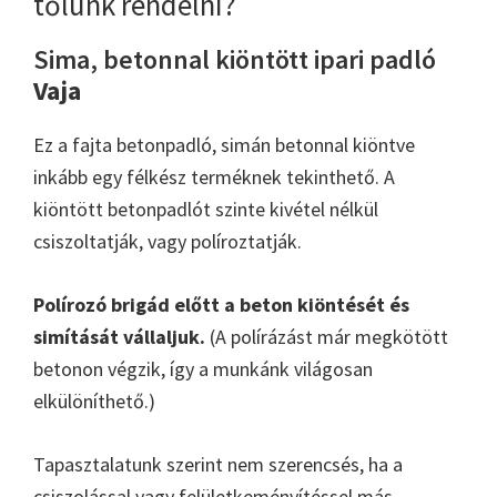
tőlünk rendelni?
Sima, betonnal kiöntött ipari padló
Vaja
Ez a fajta betonpadló, simán betonnal kiöntve
inkább egy félkész terméknek tekinthető. A
kiöntött betonpadlót szinte kivétel nélkül
csiszoltatják, vagy políroztatják.
Polírozó brigád előtt a beton kiöntését és
simítását vállaljuk.
(A polírázást már megkötött
betonon végzik, így a munkánk világosan
elkülöníthető.)
Tapasztalatunk szerint nem szerencsés, ha a
csiszolással vagy felületkeményítéssel más