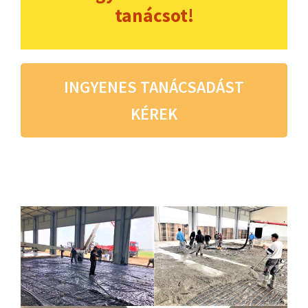
tanácsot!
INGYENES TANÁCSADÁST
KÉREK