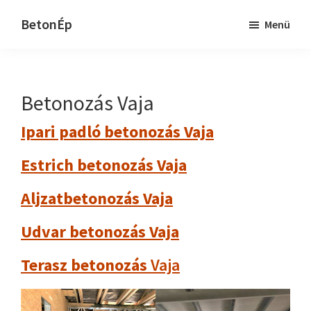
Skip
Ugrás
BetonÉp
Menü
to
a
Építhet
main
lábléchez
ránk.
content
Betonozás Vaja
Ipari padló betonozás Vaja
Estrich betonozás Vaja
Aljzatbetonozás Vaja
Udvar betonozás Vaja
Terasz betonozás
Vaja