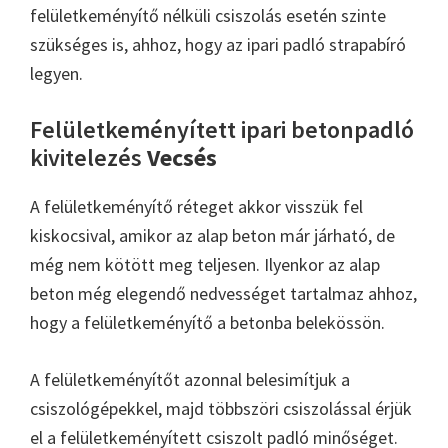
felületkeményítő nélküli csiszolás esetén szinte
szükséges is, ahhoz, hogy az ipari padló strapabíró
legyen.
Felületkeményített ipari betonpadló
kivitelezés
Vecsés
A felületkeményítő réteget akkor visszük fel
kiskocsival, amikor az alap beton már járható, de
még nem kötött meg teljesen. Ilyenkor az alap
beton még elegendő nedvességet tartalmaz ahhoz,
hogy a felületkeményítő a betonba belekössön.
A felületkeményítőt azonnal belesimítjuk a
csiszológépekkel, majd többszöri csiszolással érjük
el a felületkeményített csiszolt padló minőséget.