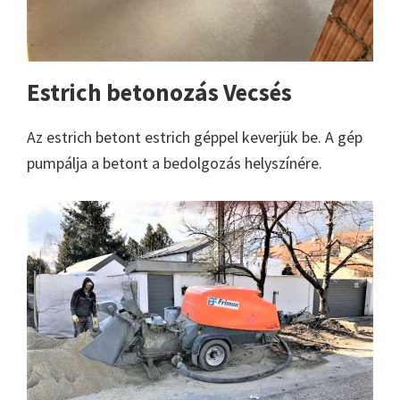
Estrich betonozás Vecsés
Az estrich betont estrich géppel keverjük be. A gép
pumpálja a betont a bedolgozás helyszínére.