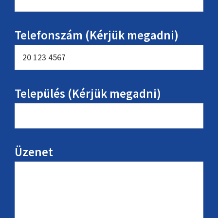
Telefonszám (Kérjük megadni)
Település (Kérjük megadni)
Üzenet