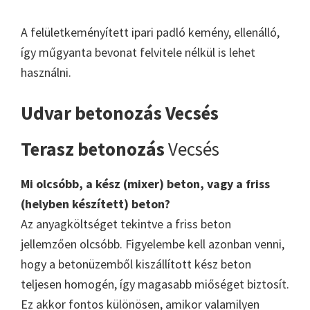
A felületkeményített ipari padló kemény, ellenálló,
így műgyanta bevonat felvitele nélkül is lehet
használni.
Udvar betonozás Vecsés
Terasz betonozás
Vecsés
Mi olcsóbb, a kész (mixer) beton, vagy a friss
(helyben készített) beton?
Az anyagköltséget tekintve a friss beton
jellemzően olcsóbb. Figyelembe kell azonban venni,
hogy a betonüzemből kiszállított kész beton
teljesen homogén, így magasabb miőséget biztosít.
Ez akkor fontos különösen, amikor valamilyen