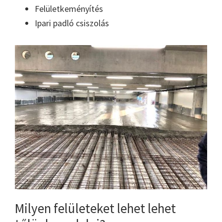
Felületkeményítés
Ipari padló csiszolás
Milyen felületeket lehet lehet