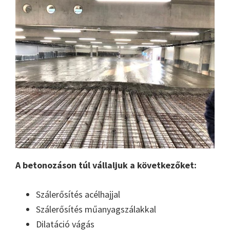
A betonozáson túl vállaljuk a következőket:
Szálerősítés acélhajjal
Szálerősítés műanyagszálakkal
Dilatáció vágás