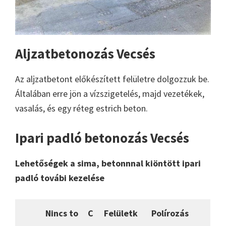
Aljzatbetonozás Vecsés
Az aljzatbetont előkészített felületre dolgozzuk be.
Általában erre jön a vízszigetelés, majd vezetékek,
vasalás, és egy réteg estrich beton.
Ipari padló betonozás Vecsés
Lehetőségek a sima, betonnnal kiöntött ipari
padló továbi kezelése
Nincs to
C
Felületk
Polírozás