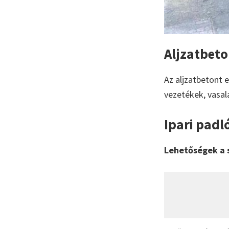
Aljzatbeto
Az aljzatbetont e
vezetékek, vasalá
Ipari padl
Lehetőségek a s