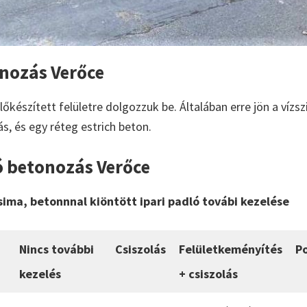
nozás Verőce
lőkészített felületre dolgozzuk be. Általában erre jön a vízs
s, és egy réteg estrich beton.
ó betonozás Verőce
ima, betonnnal kiöntött ipari padló továbi kezelése
Nincs további
Csiszolás
Felületkeményítés
Po
kezelés
+ csiszolás