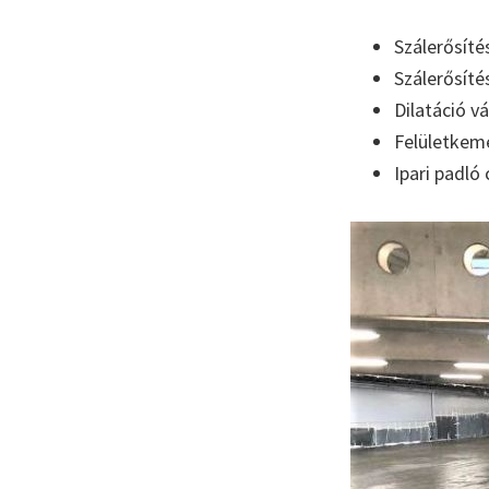
Szálerősítés
Szálerősít
Dilatáció v
Felületkem
Ipari padló 