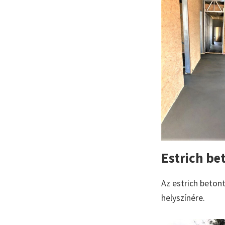
Estrich be
Az estrich beton
helyszínére.