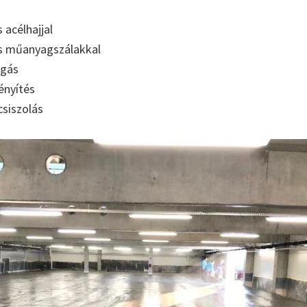
 acélhajjal
és műanyagszálakkal
ágás
ényítés
csiszolás