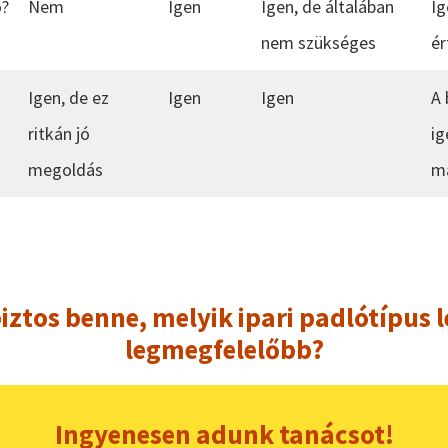
?
Nem
Igen
Igen, de általában
Ig
nem szükséges
ér
Igen, de ez
Igen
Igen
A 
ritkán jó
ig
megoldás
má
ztos benne, melyik ipari padlótípus 
legmegfelelőbb?
Ingyenesen adunk tanácsot!