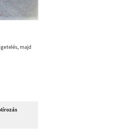
zigetelés, majd
lírozás