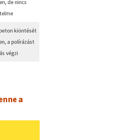
en, de nincs
telme
beton kiöntését
en, a polírázást
s végzi
lenne a