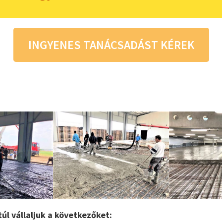
INGYENES TANÁCSADÁST KÉREK
úl vállaljuk a következőket: