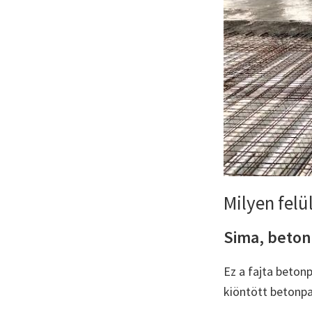
Milyen felü
Sima, betonn
Ez a fajta beton
kiöntött betonpad