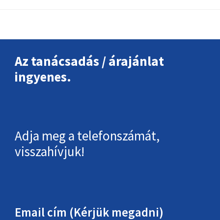
Footer
Az tanácsadás / árajánlat
ingyenes.
Adja meg a telefonszámát,
visszahívjuk!
Email cím (Kérjük megadni)