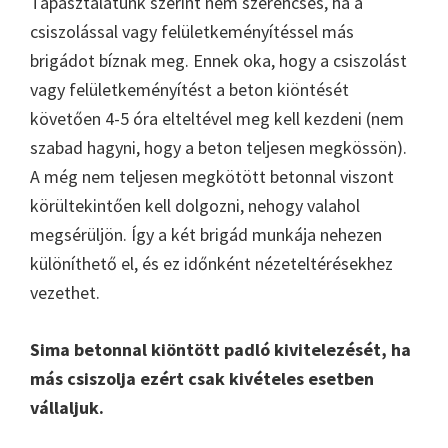
Tapasztalatunk szerint nem szerencsés, ha a
csiszolással vagy felületkeményítéssel más
brigádot bíznak meg. Ennek oka, hogy a csiszolást
vagy felületkeményítést a beton kiöntését
követően 4-5 óra elteltével meg kell kezdeni (nem
szabad hagyni, hogy a beton teljesen megkössön).
A még nem teljesen megkötött betonnal viszont
körültekintően kell dolgozni, nehogy valahol
megsérüljön. Így a két brigád munkája nehezen
különíthető el, és ez időnként nézeteltérésekhez
vezethet.
Sima betonnal kiöntött padló kivitelezését, ha
más csiszolja ezért csak kivételes esetben
vállaljuk.