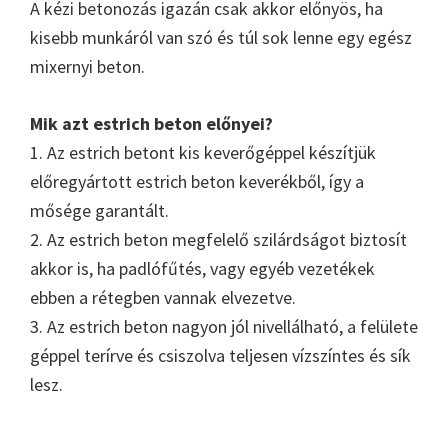
A kézi betonozás igazán csak akkor előnyös, ha
kisebb munkáról van szó és túl sok lenne egy egész
mixernyi beton.
Mik azt estrich beton előnyei?
1. Az estrich betont kis keverőgéppel készítjük
előregyártott estrich beton keverékből, így a
mősége garantált.
2. Az estrich beton megfelelő szilárdságot biztosít
akkor is, ha padlófűtés, vagy egyéb vezetékek
ebben a rétegben vannak elvezetve.
3. Az estrich beton nagyon jól nivellálható, a felülete
géppel terírve és csiszolva teljesen vízszíntes és sík
lesz.