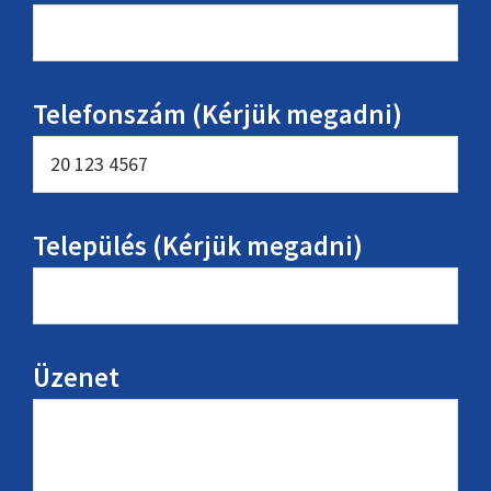
Telefonszám (Kérjük megadni)
Település (Kérjük megadni)
Üzenet