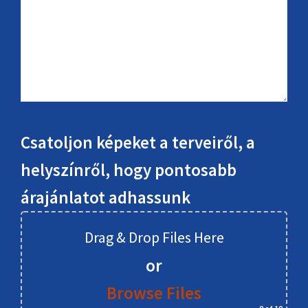
Csatoljon képeket a terveiről, a
helyszínről, hogy pontosabb
árajánlatot adhassunk
Drag & Drop Files Here
or
Browse Files