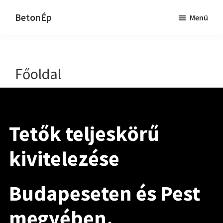
Skip
Ugrás
BetonÉp
Menü
to
a
Építhet
main
lábléchez
ránk.
content
Főoldal
Tetők teljeskörű
kivitelezése
Budapeseten és Pest
megyében.